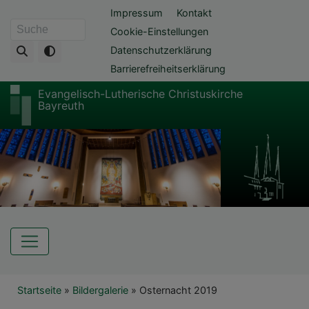
Direkt
Fußbereichsmenü
Impressum
Kontakt
zum
Cookie-Einstellungen
Suche
Inhalt
Datenschutzerklärung
Barrierefreiheitserklärung
Evangelisch-Lutherische Christuskirche
Bayreuth
Hauptnavigation
Breadcrumb
Startseite
Bildergalerie
Osternacht 2019