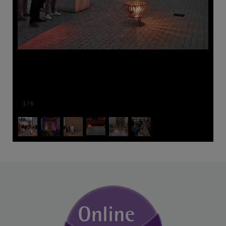
1
/
6