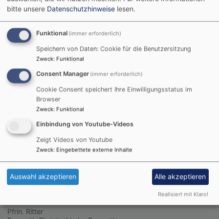
bitte unsere
Datenschutzhinweise
lesen.
© Evangelische Brüder-Unität –
Herrnhuter Brüdergemeine
Weitere Informationen finden Sie
hier
.
Funktional
(immer erforderlich)
Speichern von Daten: Cookie für die Benutzersitzung
Nächste Veranstaltungen
Zweck
:
Funktional
Consent Manager
(immer erforderlich)
Cookie Consent speichert Ihre Einwilligungsstatus im
Browser
Zweck
:
Funktional
Einbindung von Youtube-Videos
Zeigt Videos von Youtube
Zweck
:
Eingebettete externe Inhalte
Auswahl akzeptieren
Alle akzeptieren
So, 9.8. 9:30 Uhr
Realisiert mit Klaro!
Gottesdienst, Pfrin. Ritter
Pfrin. Ritter