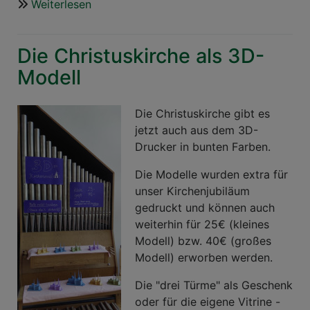
Weiterlesen
über
Eindrücke
vom
Die Christuskirche als 3D-
70-
jährigen
Modell
Kirchenjubiläum
am
Die Christuskirche gibt es
heißesten
jetzt auch aus dem 3D-
Tag
Drucker in bunten Farben.
des
Jahres
Die Modelle wurden extra für
unser Kirchenjubiläum
gedruckt und können auch
weiterhin für 25€ (kleines
Modell) bzw. 40€ (großes
Modell) erworben werden.
Die "drei Türme" als Geschenk
oder für die eigene Vitrine -