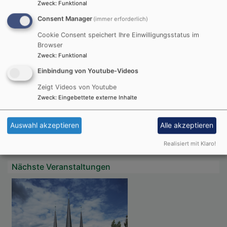
Zweck
:
Funktional
Consent Manager
(immer erforderlich)
Du machst fröhlich, was da lebet im Osten wie im
Westen.
Cookie Consent speichert Ihre Einwilligungsstatus im
Browser
Psalm 65,9
Zweck
:
Funktional
Der Kerkermeister freute sich mit seinem ganzen
Einbindung von Youtube-Videos
Hause, dass er zum Glauben an Gott gekommen
Zeigt Videos von Youtube
war.
Zweck
:
Eingebettete externe Inhalte
Apostelgeschichte 16,34
Auswahl akzeptieren
Alle akzeptieren
© Evangelische Brüder-Unität –
Herrnhuter Brüdergemeine
Weitere Informationen finden Sie
hier
.
Realisiert mit Klaro!
Nächste Veranstaltungen