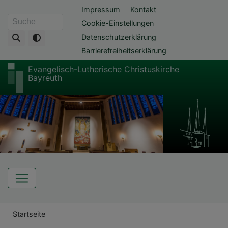
Direkt
Fußbereichsmenü
Impressum
Kontakt
zum
Cookie-Einstellungen
Suche
Inhalt
Datenschutzerklärung
Barrierefreiheitserklärung
Evangelisch-Lutherische Christuskirche
Bayreuth
Hauptnavigation
Breadcrumb
Startseite