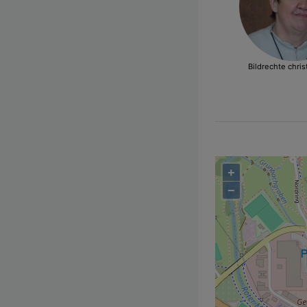
Bildrechte
chris
+
−