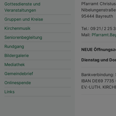
Pfarramt Christus
Gottesdienste und
Nibelungenstraße
Veranstaltungen
95444 Bayreuth
Gruppen und Kreise
Kirchenmusik
Tel.: 09 21 / 2 25 
Mail:
Pfarramt.Ba
Hauptnavigation
Seniorenbegleitung
Rundgang
NEUE Öffnungsze
Bildergalerie
Dienstag und Don
Mediathek
Gemeindebrief
Bankverbindung: 
IBAN DE69 7735 
Onlinespende
EV.-LUTH. KIR
Links