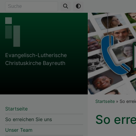
Direkt
Suche
zum
Inhalt
Evangelisch-Lutherische
Christuskirche Bayreuth
Breadcr
Startseite
So errei
Startseite
So err
So erreichen Sie uns
Unser Team