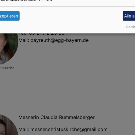
zeptieren
Alle 
Pfarrerin Annemarie Ritter
Reali
Tel.: 09 21 / 2 25 36
Mail:
bayreuth@egg-bayern.de
tuskirche
Mesnerin Claudia Rummelsberger
Mail:
mesner.christuskirche@gmail.com