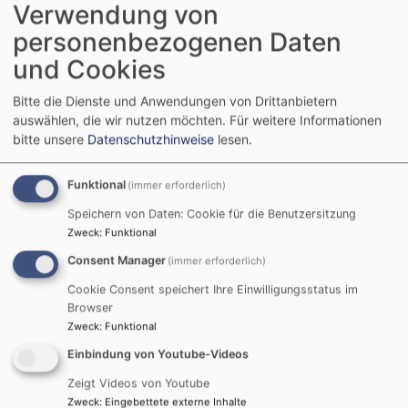
Verwendung von
personenbezogenen Daten
Tageslosung
und Cookies
Du machst fröhlich, was da lebet im Osten wie im
Bitte die Dienste und Anwendungen von Drittanbietern
Westen.
auswählen, die wir nutzen möchten.
Für weitere Informationen
Psalm 65,9
bitte unsere
Datenschutzhinweise
lesen.
Der Kerkermeister freute sich mit seinem ganzen
Hause, dass er zum Glauben an Gott gekommen
Funktional
(immer erforderlich)
war.
Speichern von Daten: Cookie für die Benutzersitzung
Apostelgeschichte 16,34
Zweck
:
Funktional
Consent Manager
(immer erforderlich)
© Evangelische Brüder-Unität –
Herrnhuter Brüdergemeine
Weitere Informationen finden Sie
hier
.
Cookie Consent speichert Ihre Einwilligungsstatus im
Browser
Zweck
:
Funktional
Nächste Veranstaltungen
Einbindung von Youtube-Videos
Zeigt Videos von Youtube
Zweck
:
Eingebettete externe Inhalte