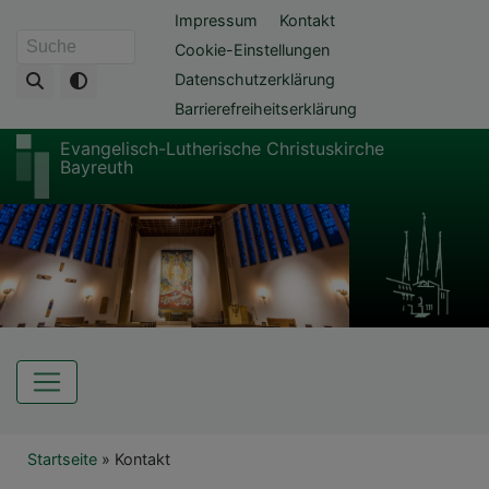
Direkt
Fußbereichsmenü
Impressum
Kontakt
zum
Cookie-Einstellungen
Suche
Inhalt
Datenschutzerklärung
Barrierefreiheitserklärung
Evangelisch-Lutherische Christuskirche
Bayreuth
Hauptnavigation
Breadcrumb
Startseite
Kontakt